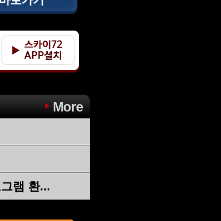
"
More
램 환...